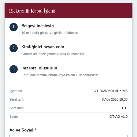
Elektronik Kabul İşlemi
Belgeyi inceleyin
1
10 maddelik görev ve gizlilik hükümleri
Kimliğinizi beyan edin
2
Görevli adı sözleşmedeki adla eşleşmelidir
İmzanızı oluşturun
3
Fare, dokunmatik ekran veya kalem kullanabilirsiniz
İşlem no
IOT-20260808-8PXR43
Yerel tarih
8 Ağu 2026 19:38
Saat dilimi
UTC
Belge
İÖT-AG v1.0
Ad ve Soyad
*