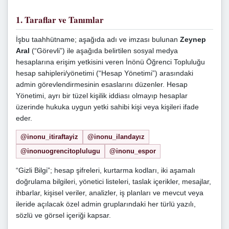
1. Taraflar ve Tanımlar
İşbu taahhütname; aşağıda adı ve imzası bulunan
Zeynep
Aral
(“Görevli”) ile aşağıda belirtilen sosyal medya
hesaplarına erişim yetkisini veren İnönü Öğrenci Topluluğu
hesap sahipleri/yönetimi (“Hesap Yönetimi”) arasındaki
admin görevlendirmesinin esaslarını düzenler. Hesap
Yönetimi, ayrı bir tüzel kişilik iddiası olmayıp hesaplar
üzerinde hukuka uygun yetki sahibi kişi veya kişileri ifade
eder.
@inonu_itiraftayiz
@inonu_ilandayız
@inonuogrencitoplulugu
@inonu_espor
“Gizli Bilgi”; hesap şifreleri, kurtarma kodları, iki aşamalı
doğrulama bilgileri, yönetici listeleri, taslak içerikler, mesajlar,
ihbarlar, kişisel veriler, analizler, iş planları ve mevcut veya
ileride açılacak özel admin gruplarındaki her türlü yazılı,
sözlü ve görsel içeriği kapsar.