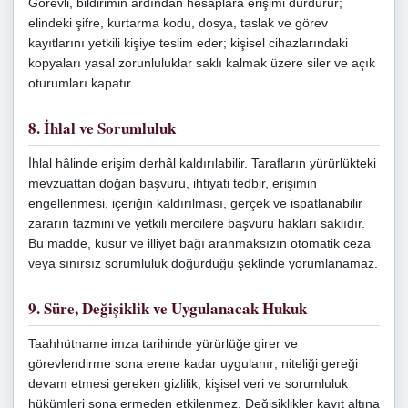
Görevli, bildirimin ardından hesaplara erişimi durdurur;
elindeki şifre, kurtarma kodu, dosya, taslak ve görev
kayıtlarını yetkili kişiye teslim eder; kişisel cihazlarındaki
kopyaları yasal zorunluluklar saklı kalmak üzere siler ve açık
oturumları kapatır.
8. İhlal ve Sorumluluk
İhlal hâlinde erişim derhâl kaldırılabilir. Tarafların yürürlükteki
mevzuattan doğan başvuru, ihtiyati tedbir, erişimin
engellenmesi, içeriğin kaldırılması, gerçek ve ispatlanabilir
zararın tazmini ve yetkili mercilere başvuru hakları saklıdır.
Bu madde, kusur ve illiyet bağı aranmaksızın otomatik ceza
veya sınırsız sorumluluk doğurduğu şeklinde yorumlanamaz.
9. Süre, Değişiklik ve Uygulanacak Hukuk
Taahhütname imza tarihinde yürürlüğe girer ve
görevlendirme sona erene kadar uygulanır; niteliği gereği
devam etmesi gereken gizlilik, kişisel veri ve sorumluluk
hükümleri sona ermeden etkilenmez. Değişiklikler kayıt altına