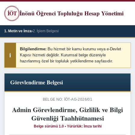
İnönü Öğrenci Topluluğu Hesap Yönetimi
İÖT
1. Metin ve İmza
›
2. İşlem Belgesi
Bilgilendirme:
Bu hizmet bir kamu kurumu veya e‑Devlet
i
Kapısı hizmeti değildir. Kurumsal belge düzeniyle
hazırlanmış özel bir topluluk yetkilendirme sayfasıdır.
Görevlendirme Belgesi
BELGE NO: İÖT-AG-2026/01
Admin Görevlendirme, Gizlilik ve Bilgi
Güvenliği Taahhütnamesi
Belge sürümü 1.0 • Yürürlük: İmza tarihi